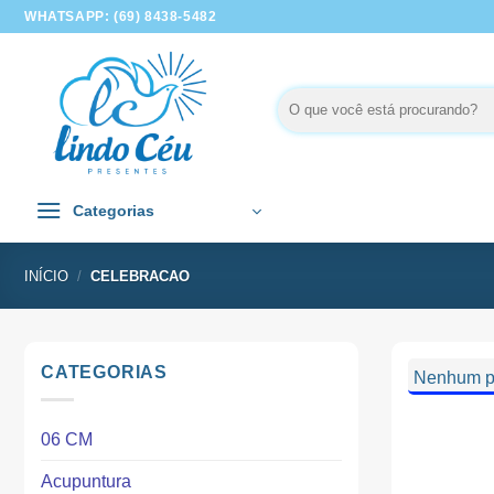
Skip
WHATSAPP: (69) 8438-5482
to
content
Pesquisar
por:
Categorias
INÍCIO
/
CELEBRACAO
CATEGORIAS
Nenhum pr
06 CM
Acupuntura