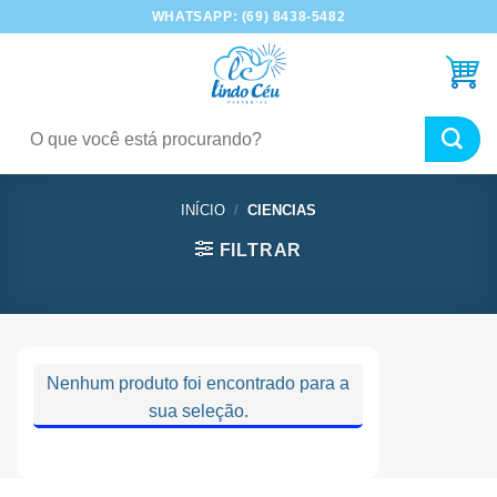
Skip
WHATSAPP: (69) 8438-5482
to
content
Pesquisar
por:
INÍCIO
/
CIENCIAS
FILTRAR
Nenhum produto foi encontrado para a
sua seleção.