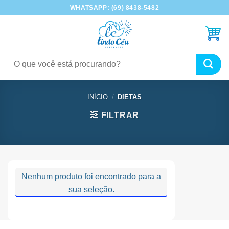
Skip
WHATSAPP: (69) 8438-5482
to
content
Pesquisar
por:
INÍCIO
/
DIETAS
FILTRAR
Nenhum produto foi encontrado para a
sua seleção.