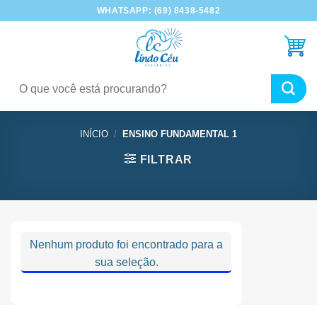
Skip
WHATSAPP: (69) 8438-5482
to
content
Pesquisar
por:
INÍCIO
/
ENSINO FUNDAMENTAL 1
FILTRAR
Nenhum produto foi encontrado para a
sua seleção.