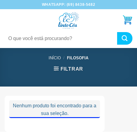
Skip
WHATSAPP: (69) 8438-5482
to
content
Pesquisar
por:
INÍCIO
/
FILOSOFIA
FILTRAR
Nenhum produto foi encontrado para a
sua seleção.