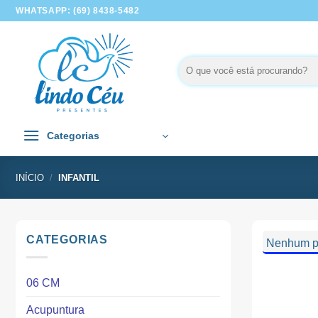
Skip
WHATSAPP: (69) 8438-5482
to
content
Pesquisar
por:
Categorias
INÍCIO
/
INFANTIL
CATEGORIAS
Nenhum pr
06 CM
Acupuntura