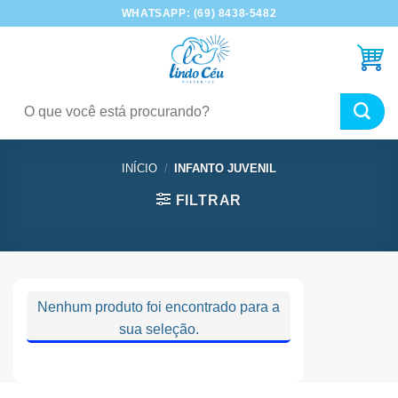
Skip
WHATSAPP: (69) 8438-5482
to
content
Pesquisar
por:
INÍCIO
/
INFANTO JUVENIL
FILTRAR
Nenhum produto foi encontrado para a
sua seleção.