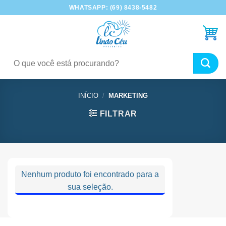
Skip
WHATSAPP: (69) 8438-5482
to
content
Pesquisar
por:
INÍCIO
/
MARKETING
FILTRAR
Nenhum produto foi encontrado para a
sua seleção.