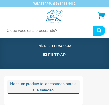
Skip
WHATSAPP: (69) 8438-5482
to
content
Pesquisar
por:
INÍCIO
/
PEDAGOGIA
FILTRAR
Nenhum produto foi encontrado para a
sua seleção.