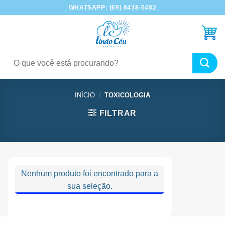
Skip
WHATSAPP: (69) 8438-5482
to
content
Pesquisar
por:
INÍCIO
/
TOXICOLOGIA
FILTRAR
Nenhum produto foi encontrado para a
sua seleção.